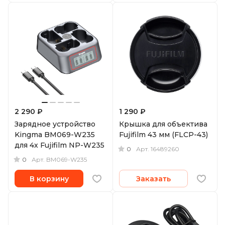
2 290 ₽
1 290 ₽
Зарядное устройство
Крышка для объектива
Kingma BM069-W235
Fujifilm 43 мм (FLCP-43)
для 4х Fujifilm NP-W235
0
Арт.
16489260
0
Арт.
BM069-W235
В корзину
Заказать