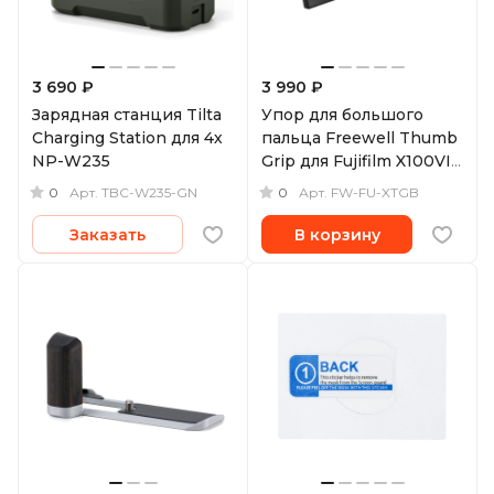
3 690 ₽
3 990 ₽
Зарядная станция Tilta
Упор для большого
Charging Station для 4х
пальца Freewell Thumb
NP-W235
Grip для Fujifilm X100VI,
с башмаком, черный
0
0
Арт.
TBC-W235-GN
Арт.
FW-FU-XTGB
Заказать
В корзину