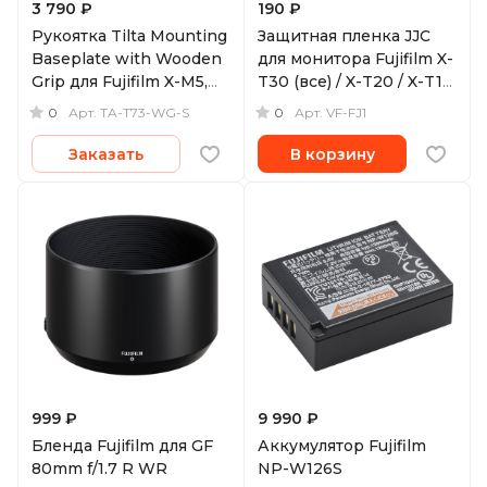
3 790 ₽
190 ₽
Рукоятка Tilta Mounting
Защитная пленка JJC
Baseplate with Wooden
для монитора Fujifilm X-
Grip для Fujifilm X-M5,
T30 (все) / X-T20 / X-T10
серебристая
/ X-T100
0
0
Арт.
TA-T73-WG-S
Арт.
VF-FJ1
Заказать
В корзину
999 ₽
9 990 ₽
Бленда Fujifilm для GF
Аккумулятор Fujifilm
80mm f/1.7 R WR
NP-W126S