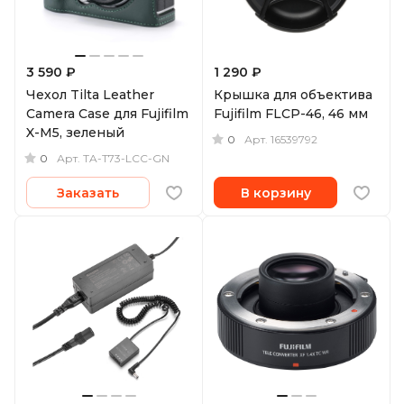
3 590 ₽
1 290 ₽
Чехол Tilta Leather
Крышка для объектива
Camera Case для Fujifilm
Fujifilm FLCP-46, 46 мм
X-M5, зеленый
0
Арт.
16539792
0
Арт.
TA-T73-LCC-GN
Заказать
В корзину