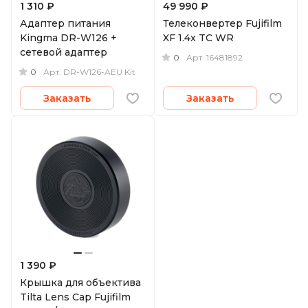
1 310 ₽
49 990 ₽
Адаптер питания
Телеконвертер Fujifilm
Kingma DR-W126 +
XF 1.4x TC WR
сетевой адаптер
0
Арт.
16481892
0
Арт.
DR-W126-AEU Kit
Заказать
Заказать
1 390 ₽
Крышка для объектива
Tilta Lens Cap Fujifilm