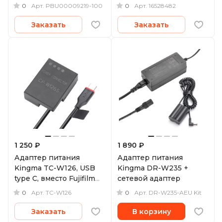
0
0
Арт.
PBU00009219-100
Арт.
16528482
Заказать
Заказать
1 250 ₽
1 890 ₽
Адаптер питания
Адаптер питания
Kingma TC-W126, USB
Kingma DR-W235 +
type C, вместо Fujifilm
сетевой адаптер
NP-W126
0
0
Арт.
TC-W126
Арт.
DR-W235-AEU Kit
Заказать
В корзину