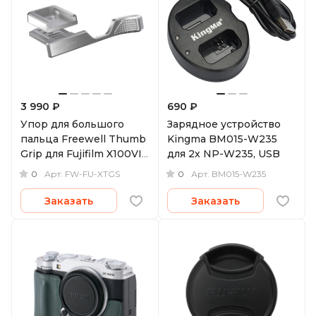
3 990 ₽
690 ₽
Упор для большого
Зарядное устройство
пальца Freewell Thumb
Kingma BM015-W235
Grip для Fujifilm X100VI,
для 2х NP-W235, USB
с башмаком,
0
0
Арт.
FW-FU-XTGS
Арт.
BM015-W235
серебристый
Заказать
Заказать