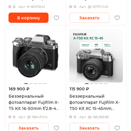
0
0
Арт.
# 16957841
Арт.
@ 16757045
В корзину
Заказать
169 900 ₽
115 900 ₽
Беззеркальный
Беззеркальный
фотоаппарат Fujifilm X-
фотоаппарат Fujifilm X-
T5 Kit 16-50mm f/2.8-4.8,
T50 Kit XC 15-45mm,
серебристый
серебристый
0
0
Арт.
@ 16843014
Арт.
@ 16828868
Заказать
Заказать