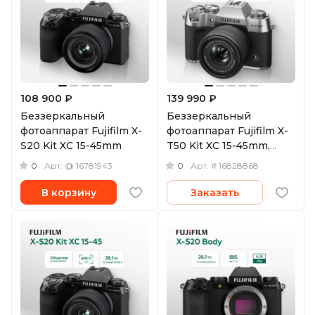
108 900 ₽
139 990 ₽
Беззеркальный
Беззеркальный
фотоаппарат Fujifilm X-
фотоаппарат Fujifilm X-
S20 Kit XC 15-45mm
T50 Kit XC 15-45mm,
серебристый
0
0
Арт.
@ 16781943
Арт.
# 16828868
В корзину
Заказать