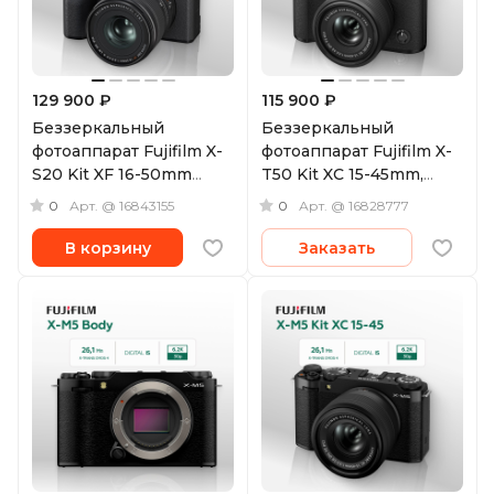
129 900 ₽
115 900 ₽
Беззеркальный
Беззеркальный
фотоаппарат Fujifilm X-
фотоаппарат Fujifilm X-
S20 Kit XF 16-50mm
T50 Kit XC 15-45mm,
f/2.8-4.8
черный
0
0
Арт.
@ 16843155
Арт.
@ 16828777
В корзину
Заказать