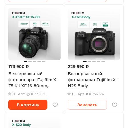
173 900 ₽
229 990 ₽
Беззеркальный
Беззеркальный
фотоаппарат Fujifilm X-
фотоаппарат Fujifilm X-
T5 Kit XF 16-80mm,
H2S Body
черный
0
0
Арт.
@ 16782636
Арт.
# 16756924
В корзину
Заказать