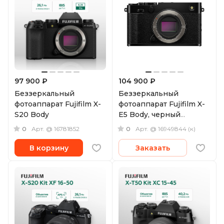
97 900 ₽
104 900 ₽
Беззеркальный
Беззеркальный
фотоаппарат Fujifilm X-
фотоаппарат Fujifilm X-
S20 Body
E5 Body, черный
(уцененный)
0
0
Арт.
@ 16781852
Арт.
@ 16949844 (к)
В корзину
Заказать