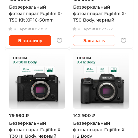
Беззеркальный
Беззеркальный
фотоаппарат Fujifilm X-
фотоаппарат Fujifilm X-
T50 Kit XF 16-50mm
T50 Body, черный
f/2.8-4.8, серебристый
0
0
Арт.
# 16828595
Арт.
# 16828222
В корзину
Заказать
79 990 ₽
142 900 ₽
Беззеркальный
Беззеркальный
фотоаппарат Fujifilm X-
фотоаппарат Fujifilm X-
T30 III Body, черный
H2 Body