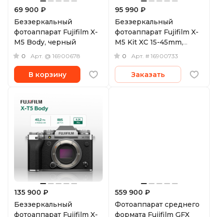
69 900 ₽
95 990 ₽
Беззеркальный
Беззеркальный
фотоаппарат Fujifilm X-
фотоаппарат Fujifilm X-
M5 Body, черный
M5 Kit XC 15-45mm,
черный
0
0
Арт.
@ 16900678
Арт.
# 16900733
В корзину
Заказать
135 900 ₽
559 900 ₽
Беззеркальный
Фотоаппарат среднего
фотоаппарат Fujifilm X-
формата Fujifilm GFX