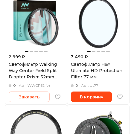
2 999 ₽
3 490 ₽
Светофильтр Walking
Светофильтр H&Y
Way Center Field Split
Ultimate HD Protection
Diopter Prism 52mm
Filter 77 мм
(уцененный)
0
0
Арт.
WWCP52 (у)
Арт.
UL77
Заказать
В корзину