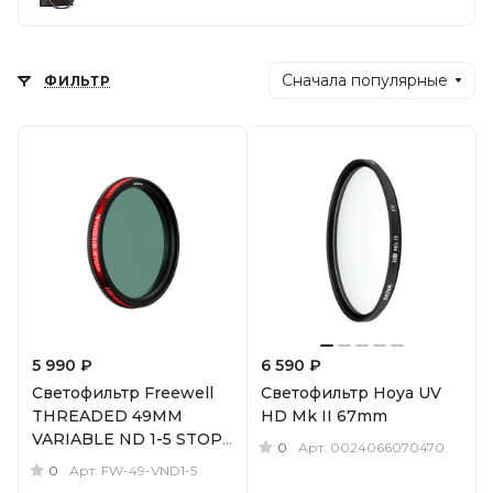
Сначала популярные
ФИЛЬТР
5 990 ₽
6 590 ₽
Светофильтр Freewell
Светофильтр Hoya UV
THREADED 49MM
HD Mk II 67mm
VARIABLE ND 1-5 STOPS
0
Арт.
0024066070470
FILTER VARIABLE ND 1-
0
Арт.
FW-49-VND1-5
5 STOPS