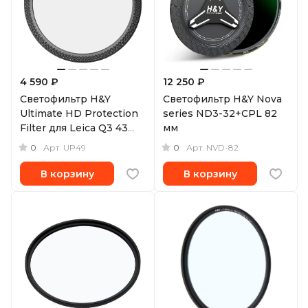
4 590 ₽
12 250 ₽
Светофильтр H&Y
Светофильтр H&Y Nova
Ultimate HD Protection
series ND3-32+CPL 82
Filter для Leica Q3 43
мм
(49 мм)
0
0
Арт.
UP49
Арт.
NVD-82
В корзину
В корзину