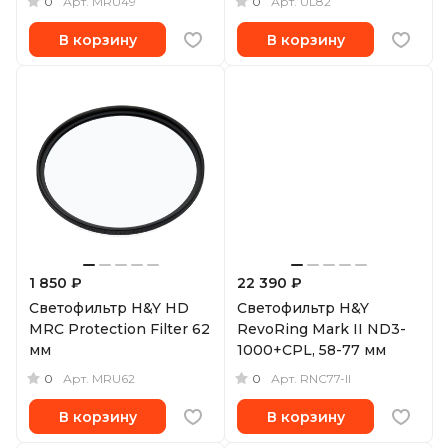
0
0
Арт.
MRU49
Арт.
UL82
В корзину
В корзину
1 850 ₽
22 390 ₽
Светофильтр H&Y HD
Светофильтр H&Y
MRC Protection Filter 62
RevoRing Mark II ND3-
мм
1000+CPL, 58-77 мм
0
0
Арт.
MRU62
Арт.
RNC77-II
В корзину
В корзину