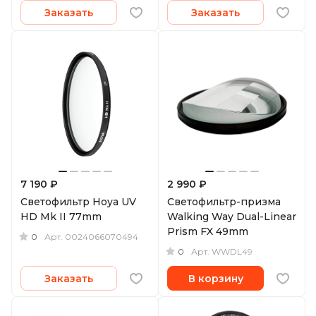
Заказать
Заказать
7 190 ₽
2 990 ₽
Светофильтр Hoya UV
Светофильтр-призма
HD Mk II 77mm
Walking Way Dual-Linear
Prism FX 49mm
0
Арт.
0024066070494
0
Арт.
WWDL49
Заказать
В корзину