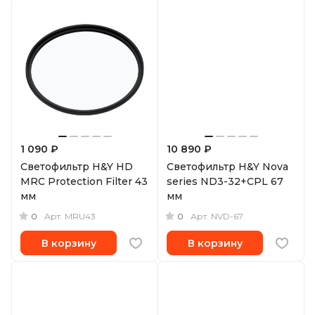
1 090 ₽
10 890 ₽
Светофильтр H&Y HD
Светофильтр H&Y Nova
MRC Protection Filter 43
series ND3-32+CPL 67
мм
мм
0
0
Арт.
MRU43
Арт.
NVD-67
В корзину
В корзину