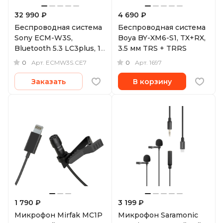
32 990 ₽
4 690 ₽
Беспроводная система
Беспроводная система
Sony ECM-W3S,
Boya BY-XM6-S1, TX+RX,
Bluetooth 5.3 LC3plus, 1
3.5 мм TRS + TRRS
микрофон, MI Shoe, 3.5
0
0
Арт.
ECMW3S.CE7
Арт.
1697
мм, USB-C
Заказать
В корзину
1 790 ₽
3 199 ₽
Микрофон Mirfak MC1P
Микрофон Saramonic