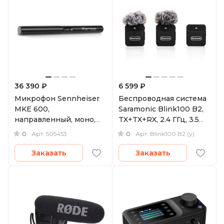
36 390 ₽
6 599 ₽
Микрофон Sennheiser
Беспроводная система
MKE 600,
Saramonic Blink100 B2,
направленный, моно,
TX+TX+RX, 2.4 ГГц, 3.5
XLR
мм TRS / TRRS
0
0
Арт.
505453
Арт.
Blink100 B2 (у)
(уцененный)
Заказать
Заказать