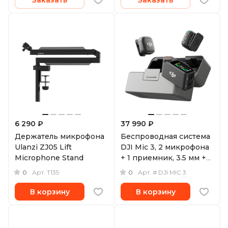
6 290 ₽
37 990 ₽
Держатель микрофона
Беспроводная система
Ulanzi ZJ05 Lift
DJI Mic 3, 2 микрофона
Microphone Stand
+ 1 приемник, 3.5 мм +
USB-C
0
0
Арт.
T135
Арт.
# DJI MIC 3
В корзину
В корзину