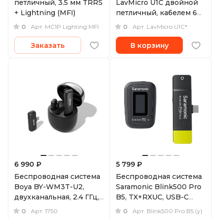
петличный, 3.5 мм TRRS
LavMicro U1C двойной
+ Lightning (MFI)
петличный, кабелем 6м,
Lighting + 3.5 мм
0
0
Арт.
MC1P Lighting MFI
Арт.
LavMicro U1C*
Заказать
В корзину
6 990 ₽
5 799 ₽
Беспроводная система
Беспроводная система
Boya BY-WM3T-U2,
Saramonic Blink500 Pro
двухканальная, 2.4 ГГц,
B5, TX+RXUC, USB-C
TX+TX+RX, USB-C
(уцененный)
0
0
Арт.
1750
Арт.
Blink500 Pro B5 (у)