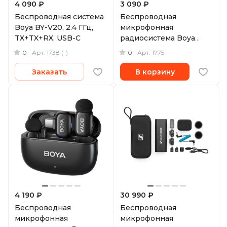
4 090 ₽
3 090 ₽
Беспроводная система
Беспроводная
Boya BY-V20, 2.4 ГГц,
микрофонная
TX+TX+RX, USB-C
радиосистема Boya
BOYAMINI 2,
0
0
Арт.
1738 (-)
Арт.
1775
ультракомпактная,
двухканальная, USB-C
Заказать
В корзину
4 190 ₽
30 990 ₽
Беспроводная
Беспроводная
микрофонная
микрофонная