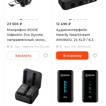
23 500 ₽
12 490 ₽
Микрофон RODE
Аудиоинтерфейс
VideoMic Pro Rycote,
Nearity NearStream
направленный, моно,
AMIX40U, 2х XLR / 6.3
3.5 мм
мм входа + 1х 3.5 мм Aux
0
0
Арт.
VideoMic Pro Rycote
Арт.
AW-AMIX40U
Заказать
В корзину