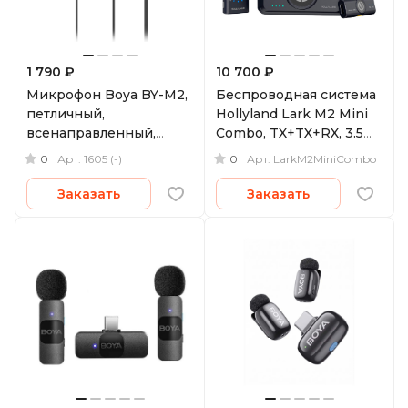
1 790 ₽
10 700 ₽
Микрофон Boya BY-M2,
Беспроводная система
петличный,
Hollyland Lark M2 Mini
всенаправленный,
Combo, TX+TX+RX, 3.5
Lightning
мм TRS и USB-C
0
0
Арт.
1605 (-)
Арт.
LarkM2MiniCombo
Заказать
Заказать