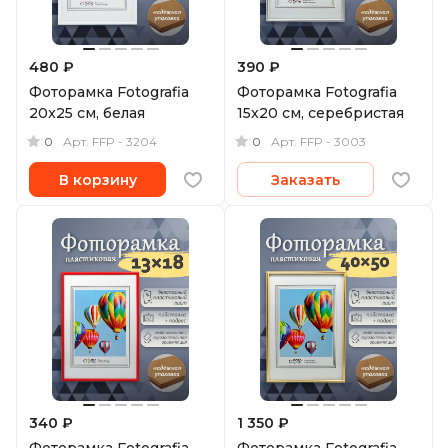
480 ₽
390 ₽
Фоторамка Fotografia
Фоторамка Fotografia
20x25 см, белая
15x20 см, серебристая
0
0
Арт.
FFP - 3204
Арт.
FFP - 3003
В корзину
Заказать
340 ₽
1 350 ₽