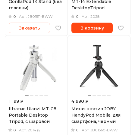
GorillaPod 1K Stand (без
MT-14 Extendable
головки)
DesktopTripod
0
0
Арт.
JB01511-BWW*
Арт.
2028
Заказать
В корзину
1 199 ₽
4 990 ₽
Штатив Ulanzi MT-08
Мини-штатив JOBY
Portable Desktop
HandyPod Mobile, для
Tripod, с шаровой
смартфона, черный
головой, белый
0
0
Арт.
2014 (у)
Арт.
JB01560-BWW
(уцененный)