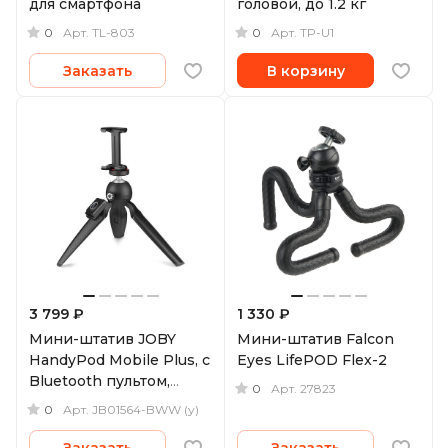
для смартфона
головой, до 1.2 кг
0
0
Арт.
TL-803
Арт.
TP-U1
Заказать
В корзину
3 799 ₽
1 330 ₽
Мини-штатив JOBY
Мини-штатив Falcon
HandyPod Mobile Plus, с
Eyes LifePOD Flex-2
Bluetooth пультом,
0
Арт.
27823
черный (уцененный)
0
Арт.
JB01564-BWW (у)
Заказать
Заказать