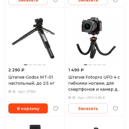
2 290 ₽
1 490 ₽
Штатив Godox MT-01
Штатив Fotopro UFO 4 с
настольный, до 2.5 кг
гибкими ногами, для
смартфонов и камер до
0
Арт.
27559
2 кг
0
Арт.
UFO 4 BLK
В корзину
Заказать