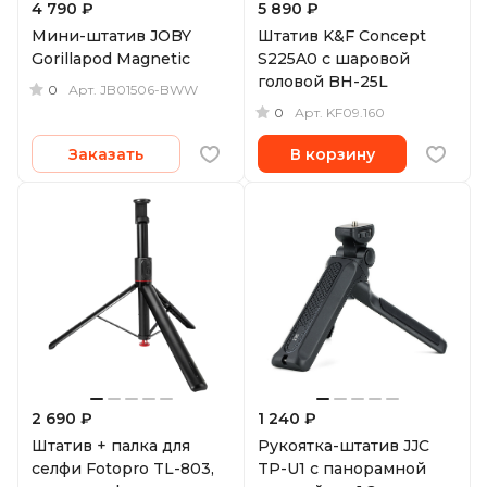
4 790 ₽
5 890 ₽
Мини-штатив JOBY
Штатив K&F Concept
Gorillapod Magnetic
S225A0 с шаровой
головой BH-25L
0
Арт.
JB01506-BWW
0
Арт.
KF09.160
Заказать
В корзину
2 690 ₽
1 240 ₽
Штатив + палка для
Рукоятка-штатив JJC
селфи Fotopro TL-803,
TP-U1 с панорамной