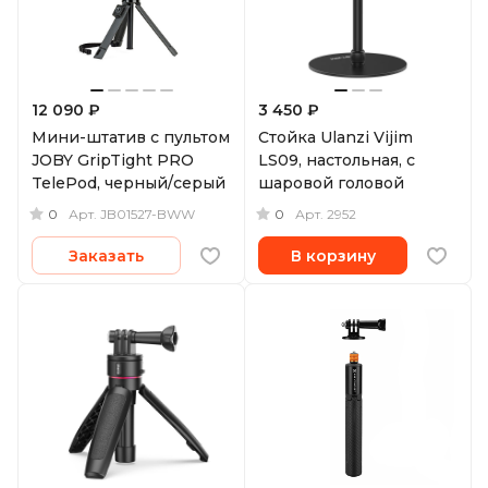
12 090 ₽
3 450 ₽
Мини-штатив с пультом
Стойка Ulanzi Vijim
JOBY GripTight PRO
LS09, настольная, с
TelePod, черный/серый
шаровой головой
0
0
Арт.
JB01527-BWW
Арт.
2952
Заказать
В корзину