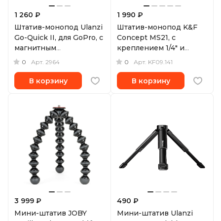
1 260 ₽
1 990 ₽
Штатив-монопод Ulanzi
Штатив-монопод K&F
Go-Quick II, для GoPro, с
Concept MS21, с
магнитным
креплением 1/4" и
креплением
адаптером для GoPro
0
0
Арт.
2964
Арт.
KF09.141
В корзину
В корзину
3 999 ₽
490 ₽
Мини-штатив JOBY
Мини-штатив Ulanzi