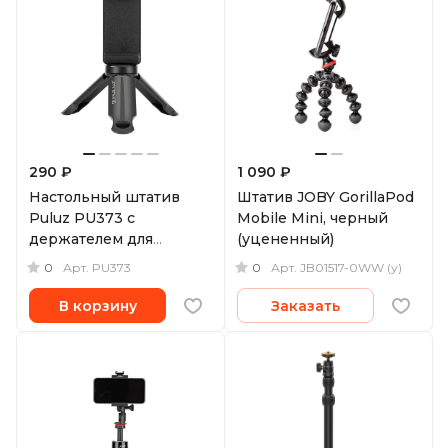
290 ₽
1 090 ₽
Настольный штатив
Штатив JOBY GorillaPod
Puluz PU373 с
Mobile Mini, черный
держателем для
(уцененный)
смартфона
0
0
Арт.
PU373
Арт.
JB01517-0WW (у)
В корзину
Заказать