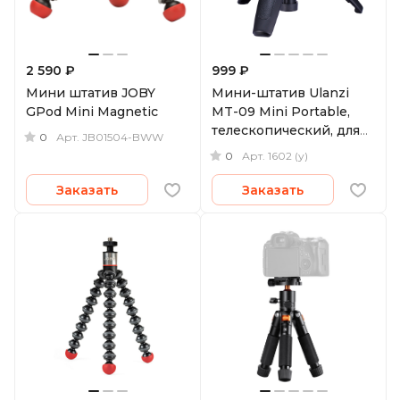
2 590 ₽
999 ₽
Мини штатив JOBY
Мини-штатив Ulanzi
GPod Mini Magnetic
MT-09 Mini Portable,
телескопический, для
0
Арт.
JB01504-BWW
экшн-камер
0
Арт.
1602 (у)
(уцененный)
Заказать
Заказать