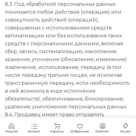
8.3. Под обработкой персональных данных
понимается любое действие (операция) или
совокупность действий (операций),
совершаемых с использованием средств
автоматизации или без использования таких
средств с персональными данными, включая
сбор, запись, систематизацию, накопление,
хранение, уточнение (обновление, изменение)
извлечение, использование, передачу (в том
числе передачу третьим лицам, не исключая
трансграничную передачу, если необходимость
в ней возникла в ходе исполнения
обязательств), обезличивание, блокирование,
удаление, уничтожение персональных данных.
8.4. Продавец имеет право отправлять
информационные, в том числе рекламные
сообщения, на электронную почту и мобильный
Главная
Каталог
Корзина
Избранные
Кабинет
Акции